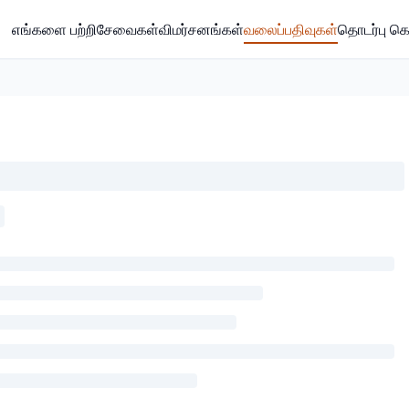
எங்களை பற்றி
சேவைகள்
விமர்சனங்கள்
வலைப்பதிவுகள்
தொடர்பு க