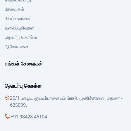
சேவைகள்
விமர்சனங்கள்
வலைப்பதிவுகள்
தொடர்பு கொள்ள
ஆலோசனை
எங்கள் சேவைகள்
தொடர்பு கொள்ள
20/1 பழைய குயவர்பாளையம் ரோடு, முனிச்சாலை, மதுரை -
625009.
+91 98428 46104