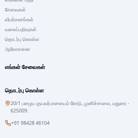
சேவைகள்
விமர்சனங்கள்
வலைப்பதிவுகள்
தொடர்பு கொள்ள
ஆலோசனை
எங்கள் சேவைகள்
தொடர்பு கொள்ள
20/1 பழைய குயவர்பாளையம் ரோடு, முனிச்சாலை, மதுரை -
625009.
+91 98428 46104