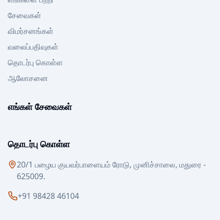
சேவைகள்
விமர்சனங்கள்
வலைப்பதிவுகள்
தொடர்பு கொள்ள
ஆலோசனை
எங்கள் சேவைகள்
தொடர்பு கொள்ள
20/1 பழைய குயவர்பாளையம் ரோடு, முனிச்சாலை, மதுரை -
625009.
+91 98428 46104