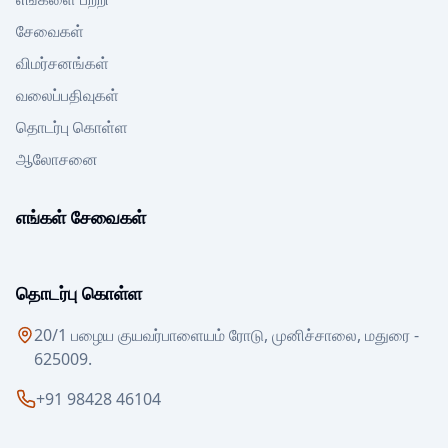
சேவைகள்
விமர்சனங்கள்
வலைப்பதிவுகள்
தொடர்பு கொள்ள
ஆலோசனை
எங்கள் சேவைகள்
தொடர்பு கொள்ள
20/1 பழைய குயவர்பாளையம் ரோடு, முனிச்சாலை, மதுரை -
625009.
+91 98428 46104